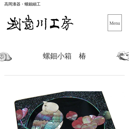
高岡漆器・螺鈿細工
螺鈿小箱 椿